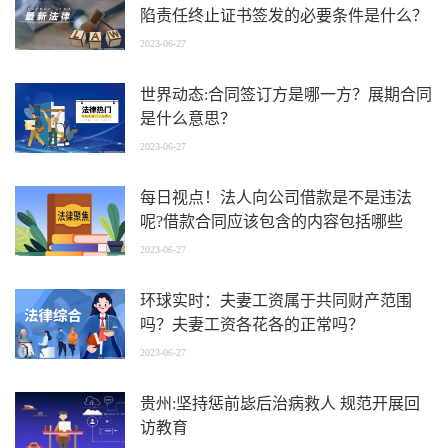
陷责任终止证书签发的必要条件是什么？
2023-06-27
世界动态:合同签订方是哪一方？展期合同
是什么意思？
2023-06-27
每日视点！法人向公司借款是不是违法
呢?借款合同应该包含的内容包括哪些
呢？
2023-06-27
环球实时：夫妻工资属于共同财产范围
吗？夫妻工资各花各的正常吗？
2023-06-27
贵州:坚持惩前毖后治病救人 规范开展回
访教育